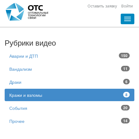
Оставить заявку
Войти
Toggl
navig
Рубрики видео
Аварии и ДТП
150
Вандализм
11
Драки
6
Кражи и взломы
8
События
20
Прочее
14