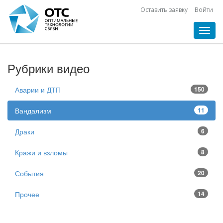
Оставить заявку
Войти
Toggl
navig
Рубрики видео
Аварии и ДТП
150
Вандализм
11
Драки
6
Кражи и взломы
8
События
20
Прочее
14