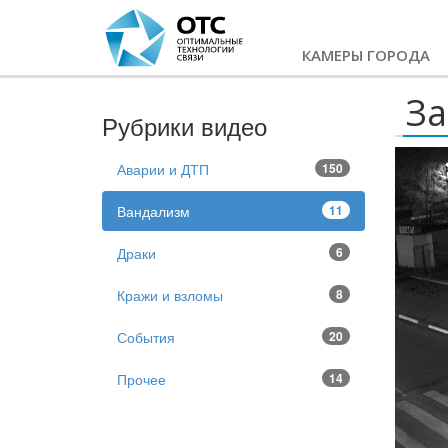
КАМЕРЫ ГОРОДА
За
Рубрики видео
Аварии и ДТП
150
Вандализм
11
Драки
6
Кражи и взломы
8
События
20
Прочее
14