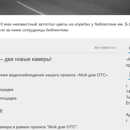
0 мая неизвестный затоптал цветы на клумбах у библиотеки им. Б.
ли за ними сотрудницы библиотеки.
все новости »
— две новые камеры!
«
п
теме видеонаблюдения нашего проекта «Мой дом ОТС»
г.
лощадка
1
Т
площадка
E
!
А
г.
камера в рамках проекта "Мой дом ОТС".