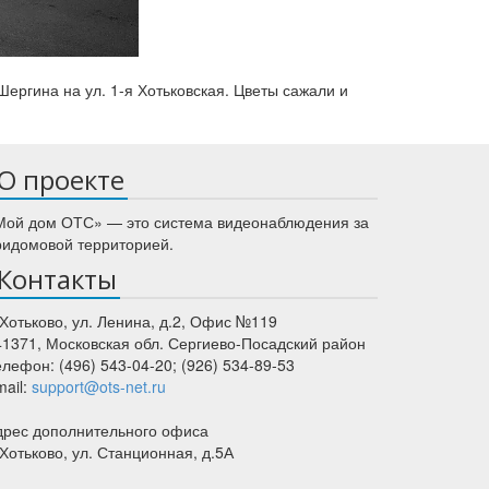
Шергина на ул. 1-я Хотьковская. Цветы сажали и
О проекте
Мой дом ОТС» — это система видеонаблюдения за
ридомовой территорией.
Контакты
 Хотьково
,
ул. Ленина, д.2
, Офис №119
41371
,
Московская обл.
Сергиево-Посадский район
елефон:
(496) 543-04-20
;
(926) 534-89-53
mail:
support@ots-net.ru
дрес дополнительного офиса
 Хотьково, ул. Станционная, д.5А