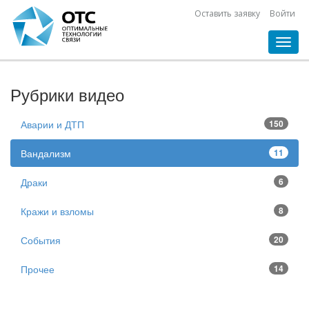
Оставить заявку
Войти
Toggl
navig
Рубрики видео
Аварии и ДТП
150
Вандализм
11
Драки
6
Кражи и взломы
8
События
20
Прочее
14