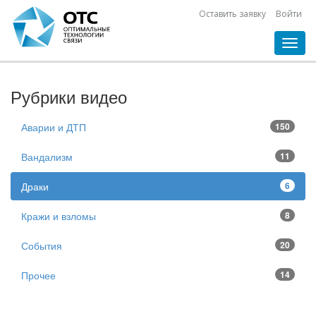
Оставить заявку
Войти
Toggl
navig
Рубрики видео
Аварии и ДТП
150
Вандализм
11
Драки
6
Кражи и взломы
8
События
20
Прочее
14