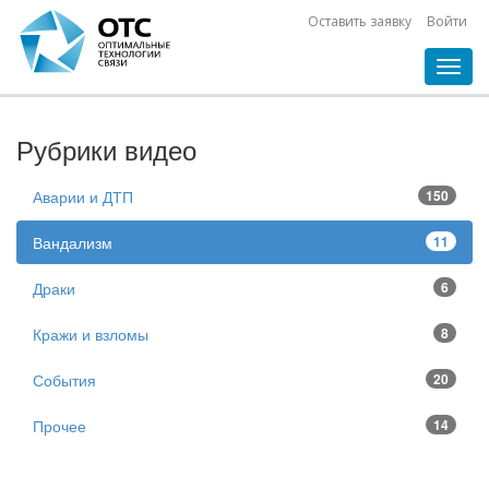
Оставить заявку
Войти
Toggl
navig
Рубрики видео
Аварии и ДТП
150
Вандализм
11
Драки
6
Кражи и взломы
8
События
20
Прочее
14