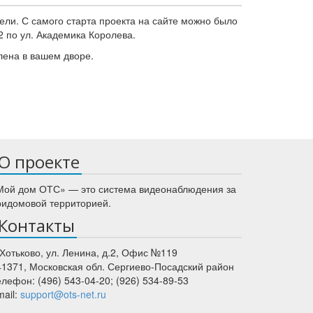
ели. С самого старта проекта на сайте можно было
2 по ул. Академика Королева.
лена в вашем дворе.
О проекте
Мой дом ОТС» — это система видеонаблюдения за
ридомовой территорией.
Контакты
 Хотьково
,
ул. Ленина, д.2
, Офис №119
41371
,
Московская обл.
Сергиево-Посадский район
елефон:
(496) 543-04-20
;
(926) 534-89-53
mail:
support@ots-net.ru