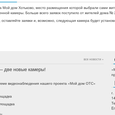
та Мой дом Хотьково, место размещения которой выбрали сами жит
енной камеры. Больше всего заявок поступило от жителей дома № 
, оставляйте заявки и, возможно, следующая камера будет установ
все новости »
— две новые камеры!
«
п
теме видеонаблюдения нашего проекта «Мой дом ОТС»
г.
лощадка
1
Т
площадка
E