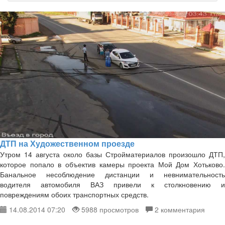
и
что
произошло
*
ДТП на Художественном проезде
Утром 14 августа около базы Стройматериалов произошло ДТП,
которое попало в объектив камеры проекта Мой Дом Хотьково.
Банальное несоблюдение дистанции и невнимательность
водителя автомобиля ВАЗ привели к столкновению и
повреждениям обоих транспортных средств.
14.08.2014 07:20
5988 просмотров
2 комментария