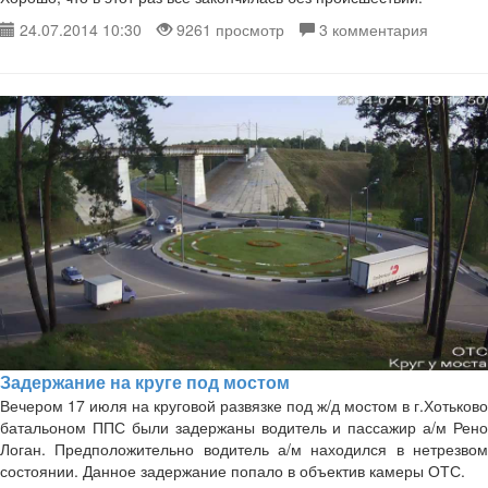
24.07.2014 10:30
9261 просмотр
3 комментария
Задержание на круге под мостом
Вечером 17 июля на круговой развязке под ж/д мостом в г.Хотьково
батальоном ППС были задержаны водитель и пассажир а/м Рено
Логан. Предположительно водитель а/м находился в нетрезвом
состоянии. Данное задержание попало в объектив камеры ОТС.