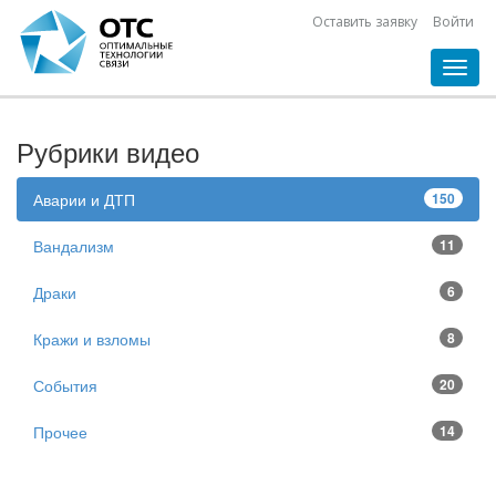
Оставить заявку
Войти
Toggl
navig
Рубрики видео
Аварии и ДТП
150
Вандализм
11
Драки
6
Кражи и взломы
8
События
20
Прочее
14