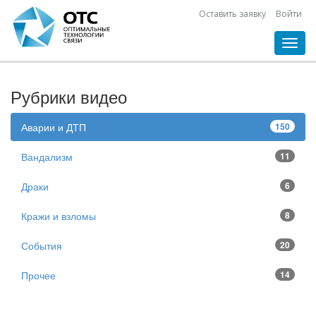
Оставить заявку
Войти
Toggl
navig
Рубрики видео
Аварии и ДТП
150
Вандализм
11
Драки
6
Кражи и взломы
8
События
20
Прочее
14