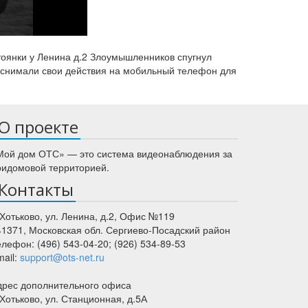
тоянки у Ленина д.2 Злоумышленников спугнул
 снимали свои действия на мобильный телефон для
О проекте
Мой дом ОТС» — это система видеонаблюдения за
ридомовой территорией.
Контакты
 Хотьково
,
ул. Ленина, д.2
, Офис №119
41371
,
Московская обл.
Сергиево-Посадский район
елефон:
(496) 543-04-20
;
(926) 534-89-53
mail:
support@ots-net.ru
дрес дополнительного офиса
 Хотьково, ул. Станционная, д.5А