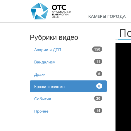
КАМЕРЫ ГОРОДА
По
Рубрики видео
Аварии и ДТП
150
Вандализм
11
Драки
6
Кражи и взломы
8
События
20
Прочее
14