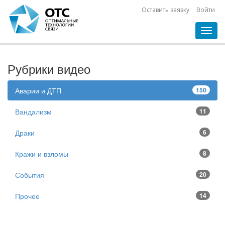
Оставить заявку
Войти
Toggl
navig
Рубрики видео
Аварии и ДТП
150
Вандализм
11
Драки
6
Кражи и взломы
8
События
20
Прочее
14