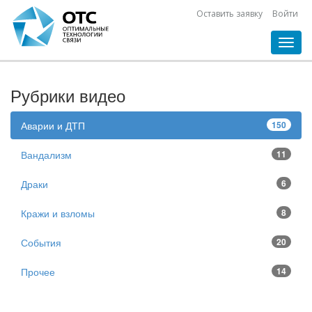
Оставить заявку
Войти
Toggl
navig
Рубрики видео
Аварии и ДТП
150
Вандализм
11
Драки
6
Кражи и взломы
8
События
20
Прочее
14